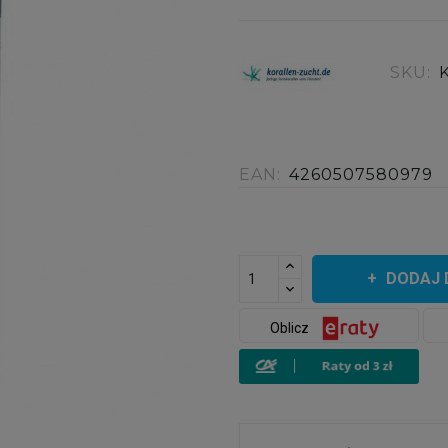
SKU:
EAN:
4260507580979
DODAJ 
Oblicz