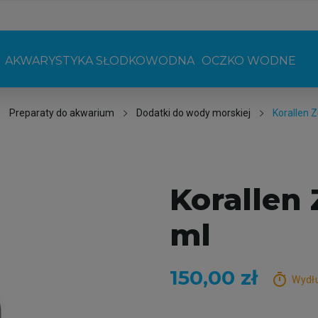
AKWARYSTYKA SŁODKOWODNA
OCZKO WODNE
Preparaty do akwarium
Dodatki do wody morskiej
Korallen 
Korallen 
ml
150,00 zł
timer
Wydłu