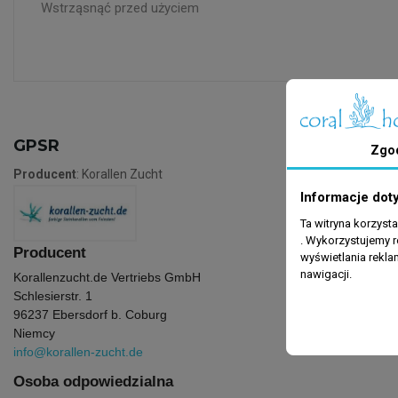
Wstrząsnąć przed użyciem
GPSR
Zgo
Producent
: Korallen Zucht
Informacje dot
Ta witryna korzyst
. Wykorzystujemy r
Producent
wyświetlania rekl
nawigacji.
Korallenzucht.de Vertriebs GmbH
Schlesierstr. 1
96237 Ebersdorf b. Coburg
Niemcy
info@korallen-zucht.de
Osoba odpowiedzialna