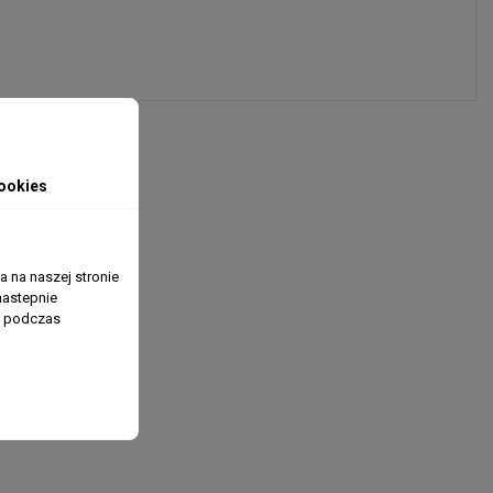
ookies
 na naszej stronie
nastepnie
ń podczas