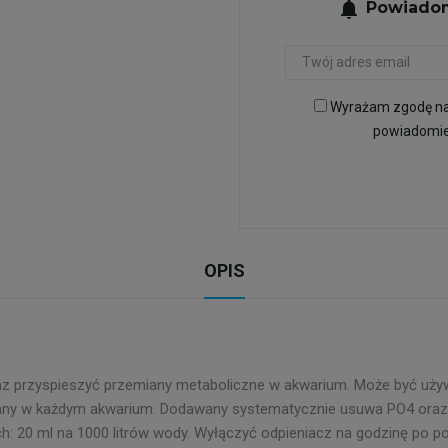
notifications
Powiadom
Wyrażam zgodę na 
powiadomien
OPIS
oraz przyspieszyć przemiany metaboliczne w akwarium. Może być uży
wany w każdym akwarium. Dodawany systematycznie usuwa PO4 oraz
h: 20 ml na 1000 litrów wody. Wyłączyć odpieniacz na godzinę po po