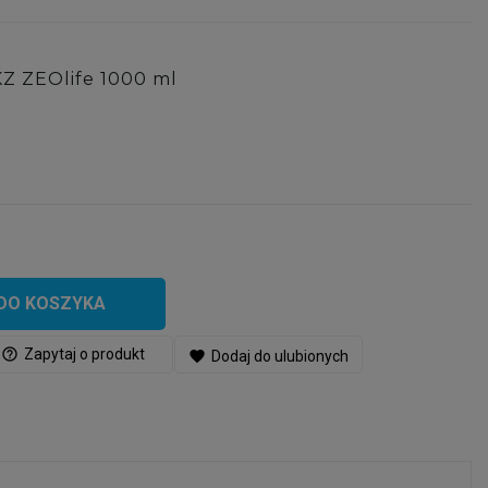
KZ ZEOlife 1000 ml
DO KOSZYKA
help_outline
Zapytaj o produkt
favorite
Dodaj do ulubionych