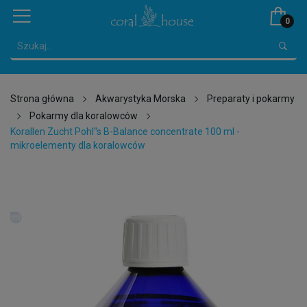
0
Strona główna
Akwarystyka Morska
Preparaty i pokarmy
Pokarmy dla koralowców
Korallen Zucht Pohl"s B-Balance concentrate 100 ml -
mikroelementy dla koralowców