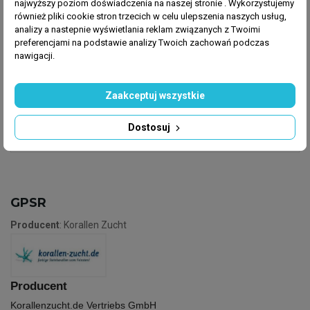
najwyższy poziom doświadczenia na naszej stronie . Wykorzystujemy
również pliki cookie stron trzecich w celu ulepszenia naszych usług,
analizy a nastepnie wyświetlania reklam związanych z Twoimi
preferencjami na podstawie analizy Twoich zachowań podczas
Dawkowanie:
nawigacji.
Zaleca się dodawać 1 ml na 100 litrów wody raz
dziennie. B-Balance dostarcza związków które są
usuwane przez odpieniacze.
Zaakceptuj wszystkie
Dostosuj
GPSR
Producent
: Korallen Zucht
Producent
Korallenzucht.de Vertriebs GmbH