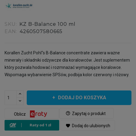
SKU:
KZ B-Balance 100 ml
EAN:
4260507580665
Korallen Zucht Pohl"s B-Balance concentrate zawiera ważne
minerały i składniki odżywcze dla koralowców. Jest suplementem
który pozwala hodować i rozmnażać wymagające koralowce.
Wspomaga wybarwienie SPSów, podbija kolor czerwony i różowy.
DODAJ DO KOSZYKA
help_outline
Zapytaj o produkt
Oblicz
favorite
Dodaj do ulubionych