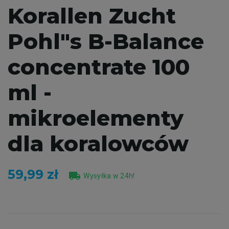
Korallen Zucht
Pohl"s B-Balance
concentrate 100
ml -
mikroelementy
dla koralowców
59,99 zł
local_shipping
Wysyłka w 24h!