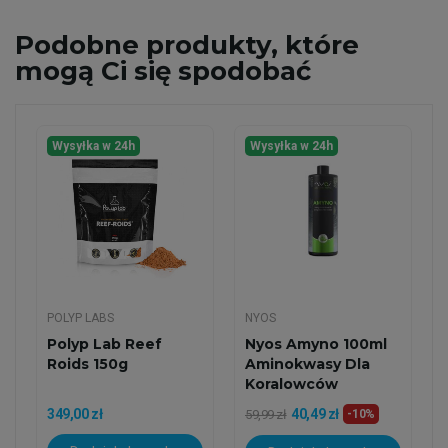
Podobne
produkty, które
mogą Ci się spodobać
Wysyłka w 24h
Wysyłka w 24h
POLYP LABS
NYOS
Polyp Lab Reef
Nyos Amyno 100ml
Roids 150g
Aminokwasy Dla
Koralowców
349,00 zł
40,49 zł
59,99 zł
-10%