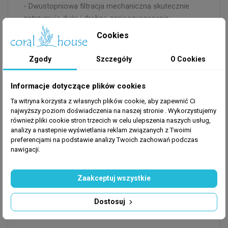
- Dwustopniowa filtracja mechaniczna skutecznie
zatrzymuje duże i drobne zanieczyszczenia
- Węgiel aktywny przeprowadza dokładną chemiczną
Cookies
filtrację oraz skutecznie usuwa toksyny z wody
- Bio-Screen Pad zapewnia masywną biologiczną
Zgody
Szczegóły
O Cookies
powierzchnię do kolonizacji i rozwoju dla przyjaznych
bakterii nitryfikacyjnych
Informacje dotyczące plików cookies
- Wyposażony w opatentowany system kontroli
Ta witryna korzysta z własnych plików cookie, aby zapewnić Ci
odrzutu, który pozwala spowolnić wypływ wody,
najwyższy poziom doświadczenia na naszej stronie . Wykorzystujemy
tworząc łagodny wodospad dla ochrony delikatnych
również pliki cookie stron trzecich w celu ulepszenia naszych usług,
ryb i roślin
analizy a nastepnie wyświetlania reklam związanych z Twoimi
- Wolniejszy obieg zwiększa czas przebywania wody
preferencjami na podstawie analizy Twoich zachowań podczas
nawigacji.
w filtrze, czego efektem jest dokładniejsza filtracja i
oczyszczanie
- Całkowicie modułowa konstrukcja pozwala
Zaakceptuj wszystkie
zarządzać każdym etapem osobno i wprowadzać
zmiany w różnym czasie, aby utrzymać ciągłą
Dostosuj
aktywność biologiczną