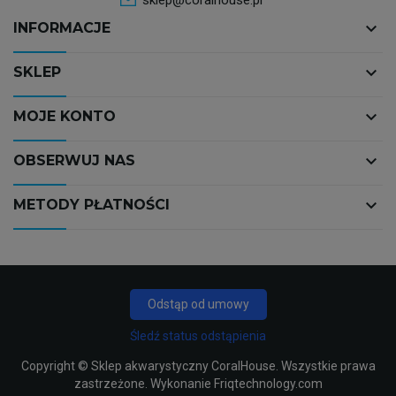
keyboard_arrow_down
INFORMACJE
keyboard_arrow_down
SKLEP
keyboard_arrow_down
MOJE KONTO
keyboard_arrow_down
OBSERWUJ NAS
keyboard_arrow_down
METODY PŁATNOŚCI
Odstąp od umowy
Śledź status odstąpienia
Copyright ©
Sklep akwarystyczny CoralHouse
. Wszystkie prawa
zastrzeżone. Wykonanie
Friqtechnology.com