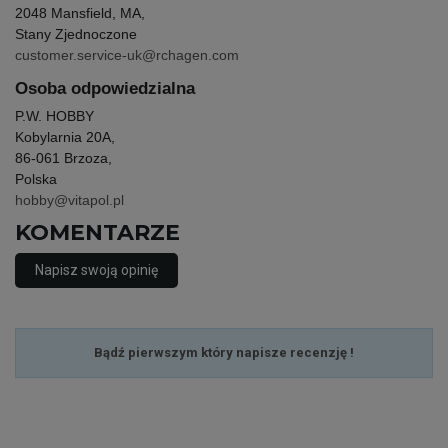
2048 Mansfield, MA,
Stany Zjednoczone
customer.service-uk@rchagen.com
Osoba odpowiedzialna
P.W. HOBBY
Kobylarnia 20A,
86-061 Brzoza,
Polska
hobby@vitapol.pl
KOMENTARZE
Napisz swoją opinię
Bądź pierwszym który napisze recenzję !