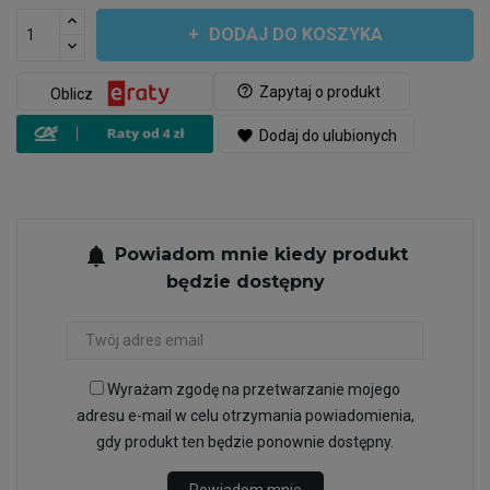
DODAJ DO KOSZYKA
help_outline
Zapytaj o produkt
Oblicz
favorite
Dodaj do ulubionych
notifications
Powiadom mnie kiedy produkt
będzie dostępny
Wyrażam zgodę na przetwarzanie mojego
adresu e-mail w celu otrzymania powiadomienia,
gdy produkt ten będzie ponownie dostępny.
Powiadom mnie