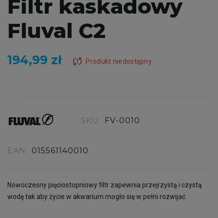
Filtr kaskadowy
Fluval C2
194,99 zł
sync_problem
Produkt niedostępny
SKU:
FV-0010
EAN:
015561140010
Nowoczesny pięciostopniowy filtr zapewnia przejrzystą i czystą
wodę tak aby życie w akwarium mogło się w pełni rozwijać.