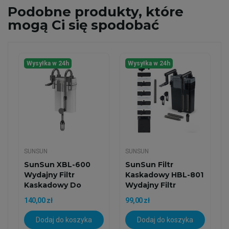
Podobne
produkty, które
mogą Ci się spodobać
Wysyłka w 24h
Wysyłka w 24h
SUNSUN
SUNSUN
SunSun XBL-600
SunSun Filtr
Wydajny Filtr
Kaskadowy HBL-801
Kaskadowy Do
Wydajny Filtr
Akwarium (15W,...
Zawieszany...
140,00 zł
99,00 zł
Dodaj do koszyka
Dodaj do koszyka