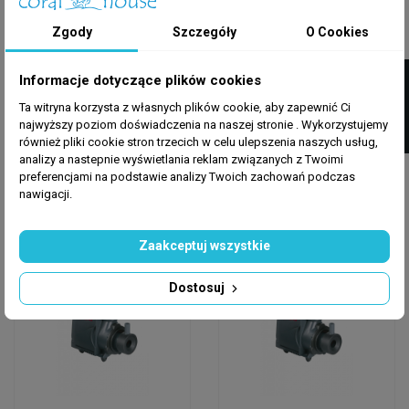
Zgody
Szczegóły
O Cookies
OCTO -REEF OCTOPUS
OCTO -REEF OCTOPUS
FILTRUJ
Informacje dotyczące plików cookies
Octo Regal 200-E
Octo Regal 250-E
External Skimmer
External Skimmer
Ta witryna korzysta z własnych plików cookie, aby zapewnić Ci
najwyższy poziom doświadczenia na naszej stronie . Wykorzystujemy
również pliki cookie stron trzecich w celu ulepszenia naszych usług,
3 748,50 zł
4 101,25 zł
4 410,00 zł
-15%
4 825,00 zł
-15%
analizy a nastepnie wyświetlania reklam związanych z Twoimi
preferencjami na podstawie analizy Twoich zachowań podczas
Dodaj do koszyka
Dodaj do koszyka
nawigacji.
Zaakceptuj wszystkie
Wysyłka w 24h
Wysyłka w 24h
Dostosuj