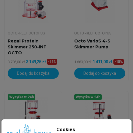
OCTO -REEF OCTOPUS
OCTO -REEF OCTOPUS
Regal Protein
Octo VarioS 4-S
Skimmer 250-INT
Skimmer Pump
OCTO
3 149,25 zł
1 411,00 zł
3 705,00 zł
-15%
1 660,00 zł
-15%
Dodaj do koszyka
Dodaj do koszyka
Wysyłka w 24h
Wysyłka w 24h
Cookies