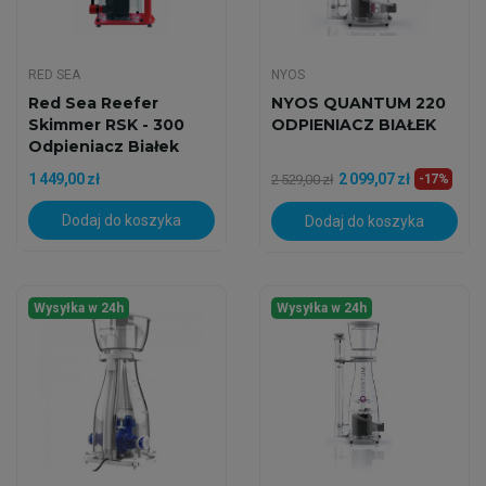
RED SEA
NYOS
Red Sea Reefer
NYOS QUANTUM 220
Skimmer RSK - 300
ODPIENIACZ BIAŁEK
Odpieniacz Białek
1 449,00 zł
2 099,07 zł
2 529,00 zł
-17%
Dodaj do koszyka
Dodaj do koszyka
Wysyłka w 24h
Wysyłka w 24h