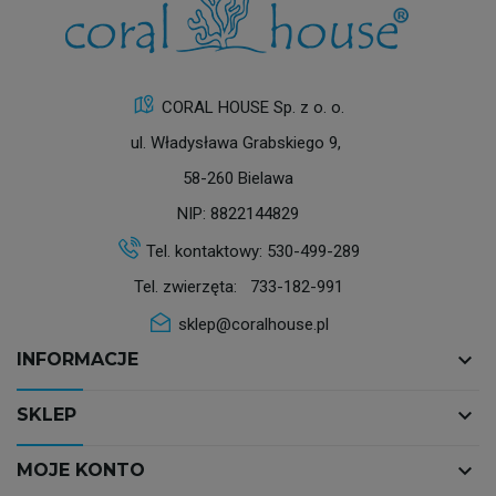
CORAL HOUSE Sp. z o. o.
ul. Władysława Grabskiego 9,
58-260 Bielawa
NIP: 8822144829
Tel. kontaktowy:
530-499-289
Tel. zwierzęta:
733-182-991
sklep@coralhouse.pl
keyboard_arrow_down
INFORMACJE
keyboard_arrow_down
SKLEP
keyboard_arrow_down
MOJE KONTO