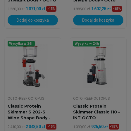
Straight Body - OCTO
Shape Body - Octo
1 071,00 zł
1 602,25 zł
1 260,00 zł
-15%
1 885,00 zł
-15%
Dodaj do koszyka
Dodaj do koszyka
Wysyłka w 24h
Wysyłka w 24h
OCTO -REEF OCTOPUS
OCTO -REEF OCTOPUS
Classic Protein
Classic Protein
Skimmer S 202-S
Skimmer Classic 110 -
Wine Shape Body -
INT OCTO
Octo
2 048,50 zł
926,50 zł
2 410,00 zł
-15%
1 090,00 zł
-15%