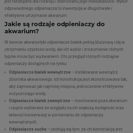
jest niezbędne dla rozwoju i dobrostanu jego mieszkańców. Wybór
odpowiedniego odpieniacza to inwestycja w długotrwałe i
efektywne utrzymanie akwarium.
Jakie są rodzaje odpieniaczy do
akwarium?
W świecie akwarystyki odpieniacze białek pełnią kluczową rolę w
utrzymaniu czystości wody, ale ich wybór i zrozumienie różnych
typów może być wyzwaniem. Oto przegląd różnych rodzajów
odpieniaczy dostępnych na rynku:
Odpieniacze białek wewnętrzne
– instalowane wewnątrz
zbiornika akwariowego. Ich konstrukcja jest skonstruowana tak,
aby zajmować jak najmniej miejsca, jednocześnie efektywnie
oczyszczając wodę.
Odpieniacze białek zewnętrzne
– montowane poza akwarium
i często wybierane ze względu na ich większą wydajność oraz
łatwość konserwacji w porównaniu do odpieniaczy
wewnętrznych.
Odpieniacze suche
– cechują się tym, że ich konstrukcja jest