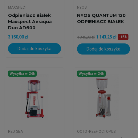
MAXSPECT
NYOS
Odpieniacz Białek
NYOS QUANTUM 120
Maxspect Aeraqua
ODPIENIACZ BIAŁEK
Duo AD600
3 150,00 zł
1 143,25 zł
1 345,00 zł
-15%
Dodaj do koszyka
Dodaj do koszyka
Wysyłka w 24h
Wysyłka w 24h
RED SEA
OCTO -REEF OCTOPUS