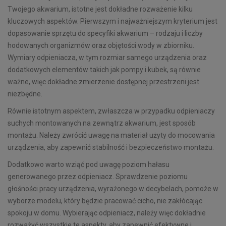
Twojego akwarium, istotne jest dokładne rozważenie kilku
kluczowych aspektów. Pierwszym i najważniejszym kryterium jest
dopasowanie sprzętu do specyfiki akwarium – rodzaju i liczby
hodowanych organizmów oraz objętości wody w zbiorniku.
Wymiary odpieniacza, w tym rozmiar samego urządzenia oraz
dodatkowych elementów takich jak pompy i kubek, są równie
ważne, więc dokładne zmierzenie dostępnej przestrzeni jest
niezbędne.
Równie istotnym aspektem, zwłaszcza w przypadku odpieniaczy
suchych montowanych na zewnątrz akwarium, jest sposób
montażu. Należy zwrócić uwagę na materiał użyty do mocowania
urządzenia, aby zapewnić stabilność i bezpieczeństwo montażu.
Dodatkowo warto wziąć pod uwagę poziom hałasu
generowanego przez odpieniacz. Sprawdzenie poziomu
głośności pracy urządzenia, wyrażonego w decybelach, pomoże w
wyborze modelu, który będzie pracować cicho, nie zakłócając
spokoju w domu. Wybierając odpieniacz, należy więc dokładnie
rozważyć wszystkie te aspekty, aby zapewnić efektywne i