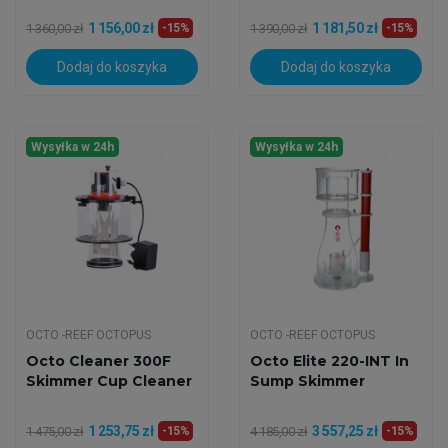
1 156,00 zł
1 181,50 zł
1 360,00 zł
-15%
1 390,00 zł
-15%
Dodaj do koszyka
Dodaj do koszyka
Wysyłka w 24h
Wysyłka w 24h
OCTO -REEF OCTOPUS
OCTO -REEF OCTOPUS
Octo Cleaner 300F
Octo Elite 220-INT In
Skimmer Cup Cleaner
Sump Skimmer
1 253,75 zł
3 557,25 zł
1 475,00 zł
-15%
4 185,00 zł
-15%