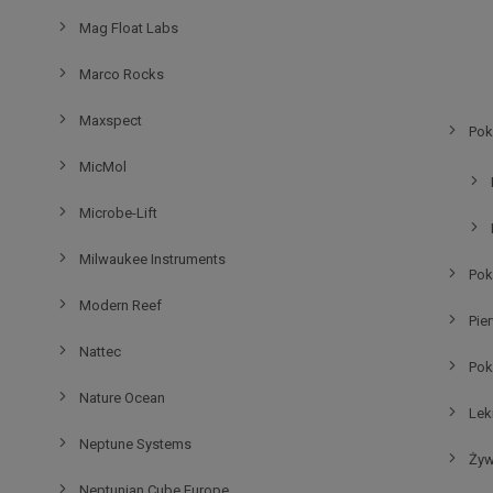
Mag Float Labs
Marco Rocks
Maxspect
Pok
MicMol
Microbe-Lift
Milwaukee Instruments
Pok
Modern Reef
Pie
Nattec
Pok
Nature Ocean
Lek
Neptune Systems
Żyw
Neptunian Cube Europe