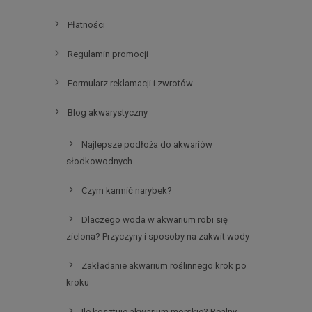
Płatności
Regulamin promocji
Formularz reklamacji i zwrotów
Blog akwarystyczny
Najlepsze podłoża do akwariów
słodkowodnych
Czym karmić narybek?
Dlaczego woda w akwarium robi się
zielona? Przyczyny i sposoby na zakwit wody
Zakładanie akwarium roślinnego krok po
kroku
Ile kosztuje akwarium morskie? Realny