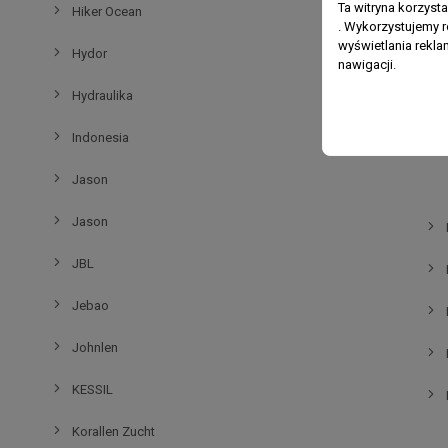
Rol
Ta witryna korzyst
Hiker Ocean
. Wykorzystujemy r
wyświetlania rekl
Prepara
Hydor
nawigacji.
Pre
Hydraulika
Indonesia
Jason
Jason
JBL
Jebao
Johnlen
KESSIL
Korallen Zucht