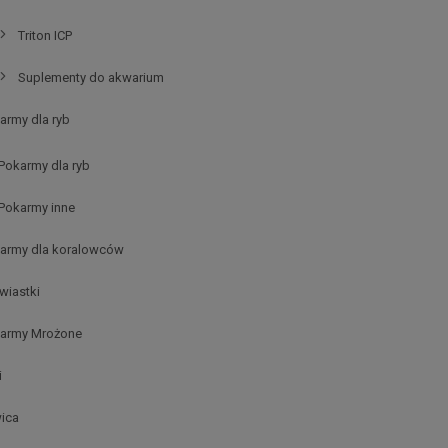
Triton ICP
Suplementy do akwarium
army dla ryb
Pokarmy dla ryb
Pokarmy inne
army dla koralowców
rwiastki
army Mrożone
i
ica