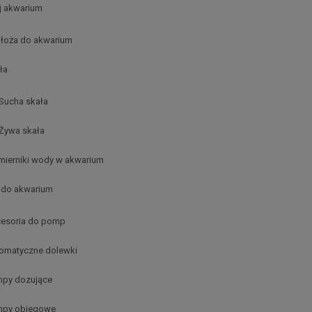
j akwarium
łoża do akwarium
ła
Sucha skała
Żywa skała
 mierniki wody w akwarium
do akwarium
esoria do pomp
omatyczne dolewki
py dozujące
py obiegowe