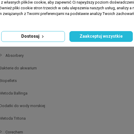
lermat
a z własnych plików cookie, aby zapewnić Ci najwyższy poziom doświadczenia
ównież pliki cookie stron trzecich w celu ulepszenia naszych usług, analizy a 
am związanych z Twoimi preferencjami na podstawie analizy Twoich zachowa
ty i pokarmy
paraty do akwarium
Dostosuj
Zaakceptuj wszystkie
Absorbery
Absorbery
Bakterie do akwarium
Biopellets
Metoda Ballinga
Dodatki do wody morskiej
Metoda Tritona
Corechem