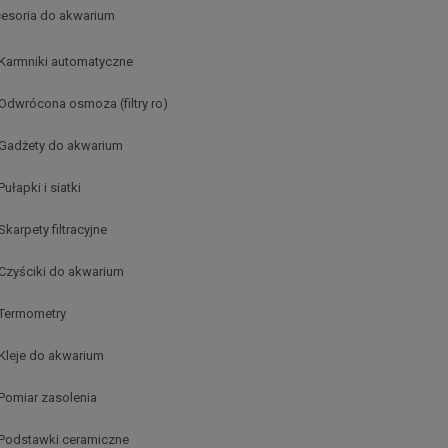
esoria do akwarium
Karmniki automatyczne
Odwrócona osmoza (filtry ro)
Gadżety do akwarium
Pułapki i siatki
Skarpety filtracyjne
Czyściki do akwarium
Termometry
Kleje do akwarium
Pomiar zasolenia
Podstawki ceramiczne