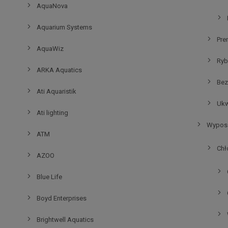
AquaNova
Aquarium Systems
Pre
AquaWiz
Ryb
ARKA Aquatics
Bez
Ati Aquaristik
Ukw
Ati lighting
Wyposa
ATM
Chł
AZOO
Blue Life
Boyd Enterprises
Brightwell Aquatics