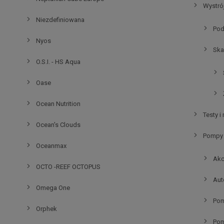
Wystró
Niezdefiniowana
Pod
Nyos
Ska
O.S.I. - HS Aqua
Oase
Ocean Nutrition
Testy i
Ocean's Clouds
Pompy 
Oceanmax
Akc
OCTO -REEF OCTOPUS
Aut
Omega One
Pom
Orphek
Pom