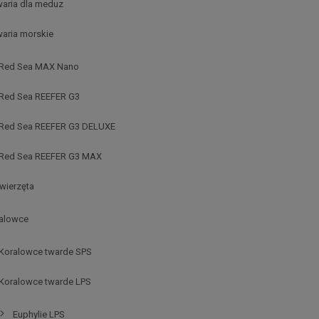
aria dla meduz
aria morskie
Red Sea MAX Nano
Red Sea REEFER G3
Red Sea REEFER G3 DELUXE
Red Sea REEFER G3 MAX
wierzęta
alowce
Koralowce twarde SPS
Koralowce twarde LPS
Euphylie LPS