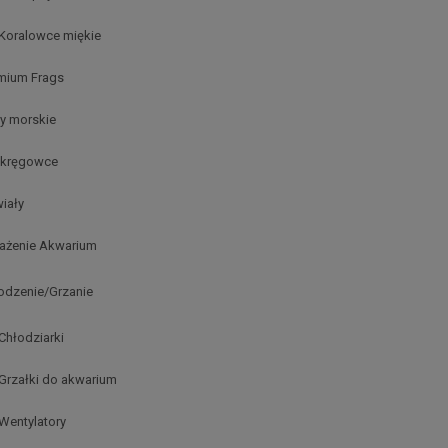
Koralowce miękie
mium Frags
y morskie
kręgowce
iały
żenie Akwarium
odzenie/Grzanie
Chłodziarki
Grzałki do akwarium
Wentylatory