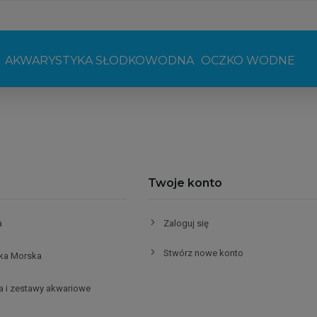
AKWARYSTYKA SŁODKOWODNA
OCZKO WODNE
Twoje konto
a
Zaloguj się
Stwórz nowe konto
ka Morska
a i zestawy akwariowe