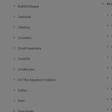
Akc
Bubble Magus
CaribSea
ClariSea
Colombo
Coral Essentials
Coral RX
Coralhouse
DD The Aquarium Solution
Deltec
DVH
Easy Reefs