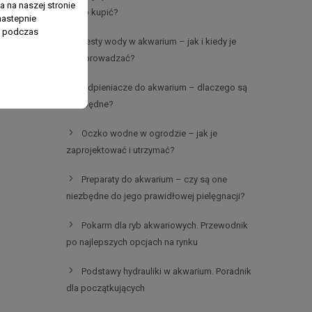
 na naszej stronie
warto kupić?
nastepnie
ń podczas
Testy wody w akwarium – jak i kiedy je
przeprowadzać?
Odpieniacze do akwarium – dlaczego są
niezbędne?
Oczko wodne w ogrodzie – jak je
zaprojektować i utrzymać?
Preparaty do akwarium – czy są one
niezbędne do jego prawidłowej pielęgnacji?
Pokarm dla ryb akwariowych. Przewodnik
po najlepszych opcjach na rynku
Podstawy hydrauliki w akwarium. Poradnik
dla początkujących