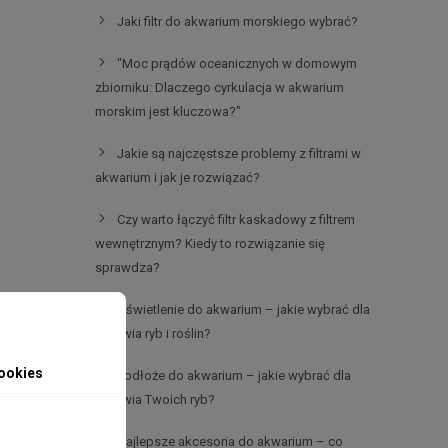
Jaki filtr do akwarium morskiego wybrać?
"Moc prądów oceanicznych w domowym
zbiorniku: Dlaczego cyrkulacja w akwarium
morskim jest kluczowa?"
Jakie są najczęstsze problemy z filtrami w
akwarium i jak je rozwiązać?
Czy warto łączyć filtr kaskadowy z filtrem
wewnętrznym? Kiedy to rozwiązanie się
sprawdza?
Oświetlenie do akwarium – jakie wybrać dla
zdrowia ryb i roślin?
ookies
Podłoże do akwarium – jakie wybrać dla
zdrowia Twoich ryb?
Najlepsze akcesoria do akwarium – co